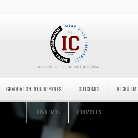
BE A PART OF IC, AND SEE THE WORLD!
GRADUATION REQUIREMENTS
OUTCOMES
RECRUITM
DOWNLOADS
CONTACT US