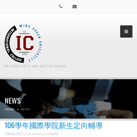
BE A PART OF IC, AND SEE THE WORLD!
NEWS
▼
HOME
NEWS
▼
106學年國際學院新生定向輔導
29/08/2017
in
Announcement