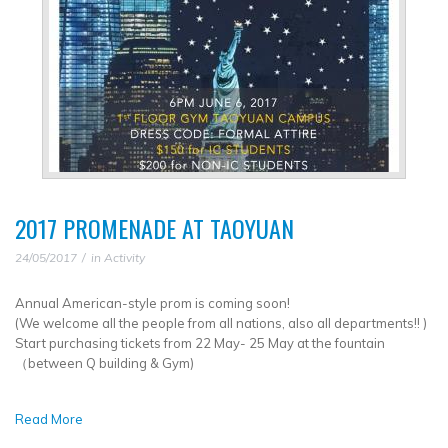
2017 PROMENADE AT TAOYUAN
24/05/2017
in
Activity
Annual American-style prom is coming soon!
(We welcome all the people from all nations, also all departments!! )
Start purchasing tickets from 22 May- 25 May at the fountain
（between Q building & Gym)
Read More