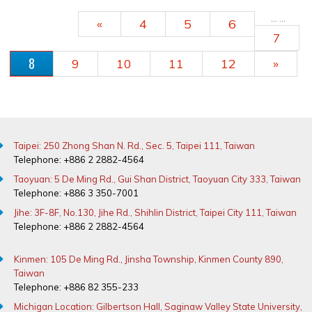
PAGES
…
…
«
4
5
6
7
8
9
10
11
12
»
Taipei: 250 Zhong Shan N. Rd., Sec. 5, Taipei 111, Taiwan
Telephone: +886 2 2882-4564
Taoyuan: 5 De Ming Rd., Gui Shan District, Taoyuan City 333, Taiwan
Telephone: +886 3 350-7001
Jihe: 3F-8F, No.130, Jihe Rd., Shihlin District, Taipei City 111, Taiwan
Telephone: +886 2 2882-4564
Kinmen: 105 De Ming Rd., Jinsha Township, Kinmen County 890,
Taiwan
Telephone: +886 82 355-233
Michigan Location: Gilbertson Hall, Saginaw Valley State University,