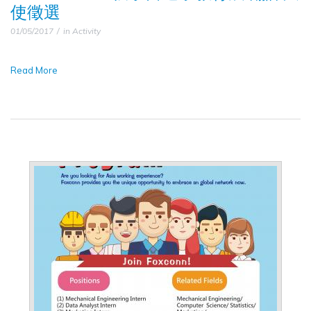
使徵選
01/05/2017
in
Activity
Read More